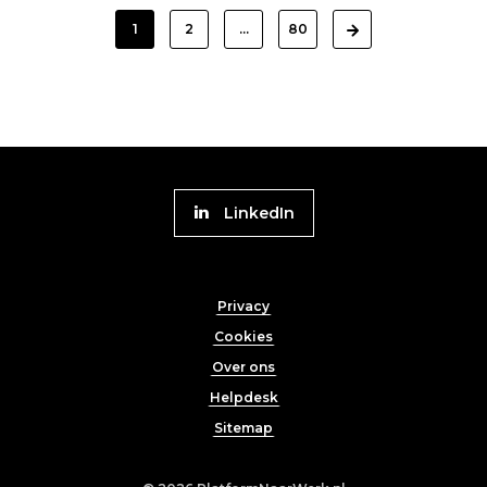
1
2
…
80
next
Volg
LinkedIn
Platform
naar
Footer
Werk
Privacy
menu
Cookies
Over ons
Helpdesk
Sitemap