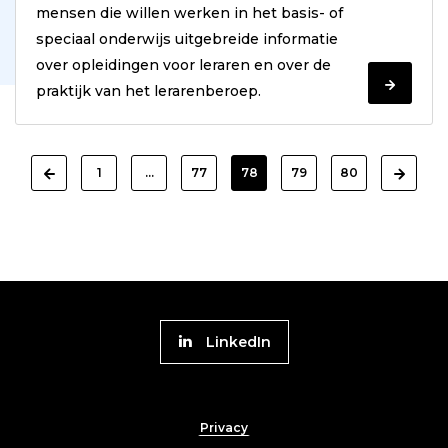
mensen die willen werken in het basis- of
speciaal onderwijs uitgebreide informatie
over opleidingen voor leraren en over de
Verder
praktijk van het lerarenberoep.
lezen
prev
1
…
77
78
79
80
next
Volg
LinkedIn
Platform
naar
Footer
Werk
Privacy