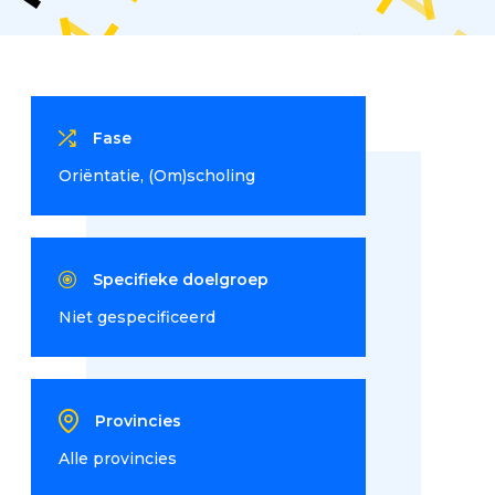
Fase
Oriëntatie
(Om)scholing
Specifieke doelgroep
Niet gespecificeerd
Provincies
Alle provincies