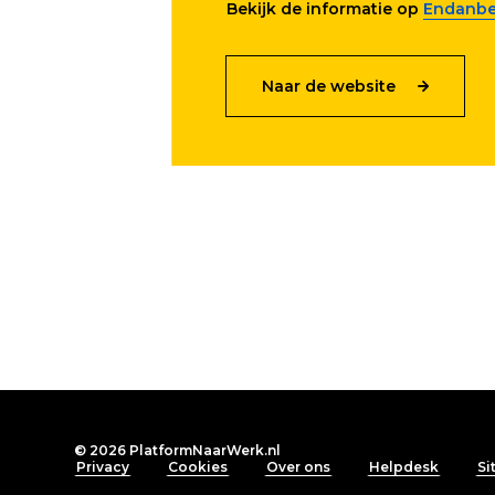
Bekijk de informatie op
Endanben
Naar de website
© 2026
PlatformNaarWerk.nl
Footer
Privacy
Cookies
Over ons
Helpdesk
Si