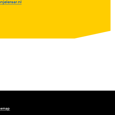
jeleraar.nl
temap