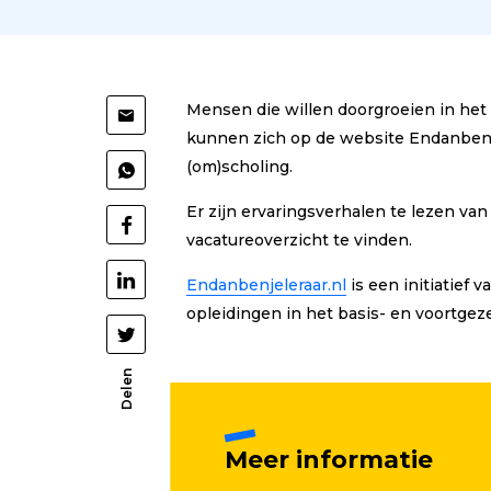
Mensen die willen doorgroeien in het
Deel
kunnen zich op de website Endanbenj
via
(om)scholing.
Deel
Mail
via
Er zijn ervaringsverhalen te lezen van
Deel
vacatureoverzicht te vinden.
WhatsApp
op
Deel
Endanbenjeleraar.nl
is een initiatief 
Facebook
opleidingen in het basis- en voortgez
op
Deel
LinkedIn
op
Delen
Twitter
Meer informatie