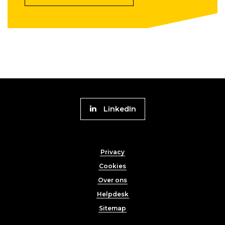
Volg
LinkedIn
Platform
naar
Footer
Werk
Privacy
menu
Cookies
Over ons
Helpdesk
Sitemap