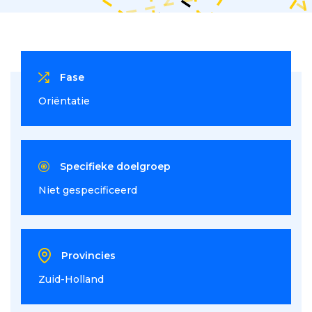
Fase
Oriëntatie
Specifieke doelgroep
Niet gespecificeerd
Provincies
Zuid-Holland