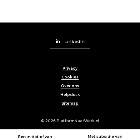
Volg
LinkedIn
Platform
naar
Footer
Werk
Privacy
menu
Cookies
Over ons
Helpdesk
Sitemap
© 2026
PlatformNaarWerk.nl
Met subsidie van
Een initiatief van