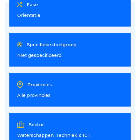
Fase
Oriëntatie
Specifieke doelgroep
Niet gespecificeerd
Provincies
Alle provincies
Sector
Waterschappen
Techniek & ICT