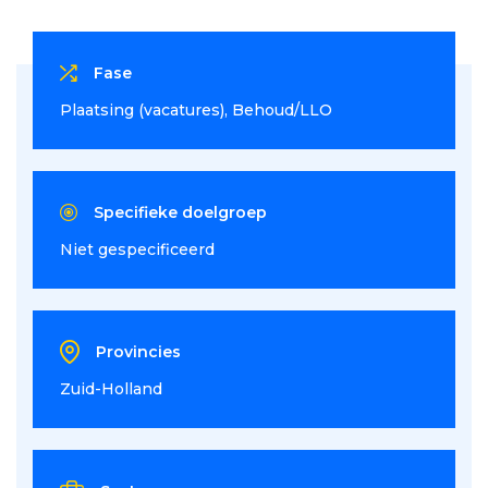
Fase
Plaatsing (vacatures)
Behoud/LLO
Specifieke doelgroep
Niet gespecificeerd
Provincies
Zuid-Holland